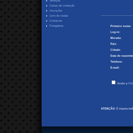
Serviços
Cartas de condução
Inscrições
Livro de visitas
Contactos
Fotogaleria
Primeiro nome:
Log-in:
Morada:
País:
Cidade:
Data de nascime
Telefone:
E-mail:
Aceito a
Pol
ATENÇÃO:
É imprescindív