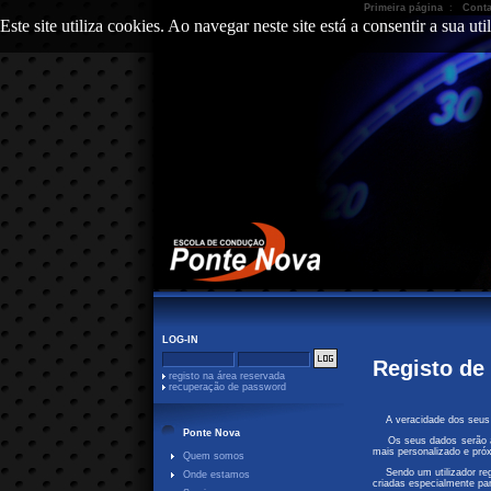
Primeira página
:
Conta
Este site utiliza cookies. Ao navegar neste site está a consentir a sua ut
LOG-IN
Registo de 
registo na área reservada
recuperação de password
A veracidade dos seus d
Ponte Nova
Os seus dados serão ape
mais personalizado e próx
Quem somos
Sendo um utilizador regi
Onde estamos
criadas especialmente pa